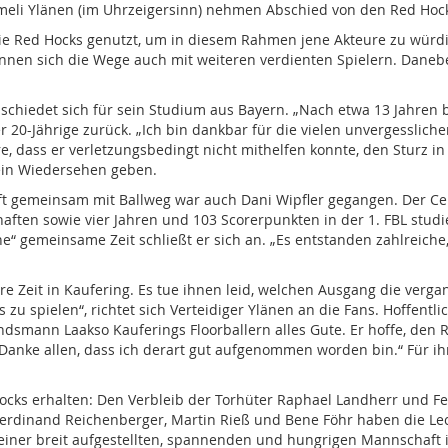
meli Ylänen (im Uhrzeigersinn) nehmen Abschied von den Red Hocks.
 die Red Hocks genutzt, um in diesem Rahmen jene Akteure zu würd
trennen sich die Wege auch mit weiteren verdienten Spielern. Da
schiedet sich für sein Studium aus Bayern. „Nach etwa 13 Jahren b
 20-Jährige zurück. „Ich bin dankbar für die vielen unvergesslich
e, dass er verletzungsbedingt nicht mithelfen konnte, den Sturz in
 ein Wiedersehen geben.
 gemeinsam mit Ballweg war auch Dani Wipfler gegangen. Der Cent
en sowie vier Jahren und 103 Scorerpunkten in der 1. FBL studie
e“ gemeinsame Zeit schließt er sich an. „Es entstanden zahlreich
re Zeit in Kaufering. Es tue ihnen leid, welchen Ausgang die verg
zu spielen“, richtet sich Verteidiger Ylänen an die Fans. Hoffentl
andsmann Laakso Kauferings Floorballern alles Gute. Er hoffe, den 
Danke allen, dass ich derart gut aufgenommen worden bin.“ Für i
ocks erhalten: Den Verbleib der Torhüter Raphael Landherr und Fel
Ferdinand Reichenberger, Martin Rieß und Bene Föhr haben die Lech
einer breit aufgestellten, spannenden und hungrigen Mannschaft i