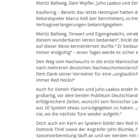
Moritz Ballweg, Dani Wipfler, Juho Laakso und Ee
Kaufering – Bereits das letzte Heimspiel hatten
Rekordspieler Marco Keß (wir berichteten), so 
Vertragsverlängerungen bekanntgegeben.
Moritz Ballweg, Torwart und Eigengewächs, verab
diesem wunderbaren Verein bedanken“, blickt der
auf dieser Reise kennenlernen durfte.“ Er bedaur
immer endgültig“ – eines Tages werde es sicher
Den Weg vom Nachwuchs in die erste Mannschaft
nach mehreren deutschen Nachwuchsmeisterschaft
Dem Dank seiner Vorredner für eine „unglaublich
immer Red Hocks!“
Auch für Eemeli Ylänen und Juho Laakso endet ih
großartig, vor dem besten Publikum Deutschlands 
erfolgreichere Zeiten, wünscht sein finnischer L
aus 20 Spielen etwas zurückgegeben zu haben. „
nie, wo die nächste Türe wieder aufgeht.“
Doch auch ein Kern an Spielern bleibt den Red H
Dominik Thiel sowie der Angreifer John Blümke, 
Saisonvorbereitung läuft an und wir werden mit 