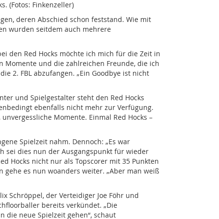
 (Fotos: Finkenzeller)
igen, deren Abschied schon feststand. Wie mit
neben wurden seitdem auch mehrere
ei den Red Hocks möchte ich mich für die Zeit in
en Momente und die zahlreichen Freunde, die ich
 die 2. FBL abzufangen. „Ein Goodbye ist nicht
er und Spielgestalter steht den Red Hocks
nbedingt ebenfalls nicht mehr zur Verfügung.
e, unvergessliche Momente. Einmal Red Hocks –
angene Spielzeit nahm. Dennoch: „Es war
ich sei dies nun der Ausgangspunkt für wieder
Red Hocks nicht nur als Topscorer mit 35 Punkten
hn gehe es nun woanders weiter. „Aber man weiß
ix Schröppel, der Verteidiger Joe Föhr und
floorballer bereits verkündet. „Die
n die neue Spielzeit gehen“, schaut