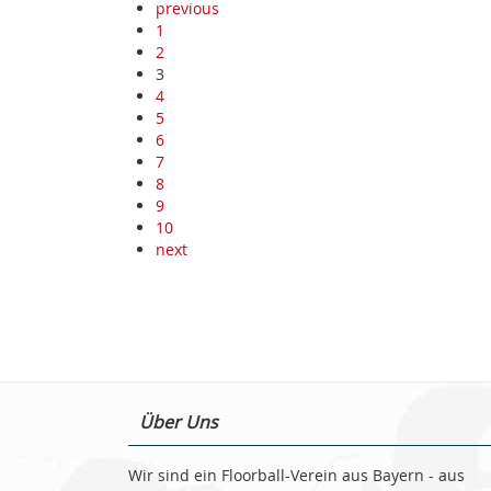
previous
1
2
3
4
5
6
7
8
9
10
next
Über Uns
Wir sind ein Floorball-Verein aus Bayern - aus