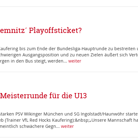
emnitz´ Playoffsticket?
aufering bis zum Ende der Bundesliga-Hauptrunde zu bestreiten und 
chwierigen Ausgangsposition und zu neuen Zielen äußert sich Ver
en in den Bus steigt, werden...
weiter
d-Meisterrunde für die U13
e starken PSV Wikinger München und SG Ingolstadt/Haunwöhr start
Trieb (Trainer VfL Red Hocks Kaufering):&nbsp;„Unsere Mannschaft h
rmeintlich schwächere Gegn...
weiter