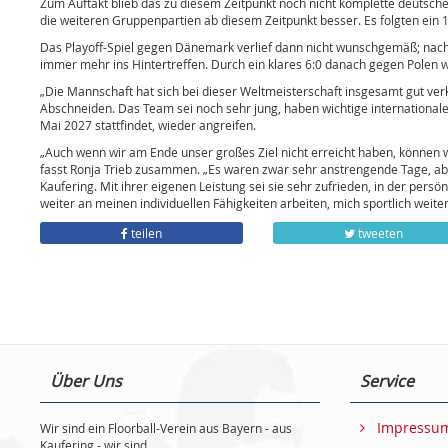
Zum Auftakt blieb das zu diesem Zeitpunkt noch nicht komplette deutsche
die weiteren Gruppenpartien ab diesem Zeitpunkt besser. Es folgten ei
Das Playoff-Spiel gegen Dänemark verlief dann nicht wunschgemäß; nach 
immer mehr ins Hintertreffen. Durch ein klares 6:0 danach gegen Polen 
„Die Mannschaft hat sich bei dieser Weltmeisterschaft insgesamt gut verk
Abschneiden. Das Team sei noch sehr jung, haben wichtige internationa
Mai 2027 stattfindet, wieder angreifen.
„Auch wenn wir am Ende unser großes Ziel nicht erreicht haben, können wir
fasst Ronja Trieb zusammen. „Es waren zwar sehr anstrengende Tage, aber
Kaufering. Mit ihrer eigenen Leistung sei sie sehr zufrieden, in der persö
weiter an meinen individuellen Fähigkeiten arbeiten, mich sportlich weite
teilen
tweeten
Über Uns
Service
Impressu
Wir sind ein Floorball-Verein aus Bayern - aus
Kaufering - wir sind