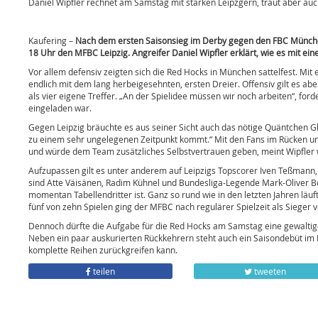
Daniel Wipfler rechnet am Samstag mit starken Leipzgern, traut aber auc
Kaufering –
Nach dem ersten Saisonsieg im Derby gegen den FBC Münch
18 Uhr den MFBC Leipzig. Angreifer Daniel Wipfler erklärt, wie es mit ei
Vor allem defensiv zeigten sich die Red Hocks in München sattelfest. Mi
endlich mit dem lang herbeigesehnten, ersten Dreier. Offensiv gilt es ab
als vier eigene Treffer. „An der Spielidee müssen wir noch arbeiten“, for
eingeladen war.
Gegen Leipzig bräuchte es aus seiner Sicht auch das nötige Quäntchen Gl
zu einem sehr ungelegenen Zeitpunkt kommt.“ Mit den Fans im Rücken un
und würde dem Team zusätzliches Selbstvertrauen geben, meint Wipfler 
Aufzupassen gilt es unter anderem auf Leipzigs Topscorer Iven Teßmann, er
sind Atte Väisänen, Radim Kühnel und Bundesliga-Legende Mark-Oliver Bot
momentan Tabellendritter ist. Ganz so rund wie in den letzten Jahren läu
fünf von zehn Spielen ging der MFBC nach regulärer Spielzeit als Sieger 
Dennoch dürfte die Aufgabe für die Red Hocks am Samstag eine gewaltig
Neben ein paar auskurierten Rückkehrern steht auch ein Saisondebüt im R
komplette Reihen zurückgreifen kann.
teilen
tweeten