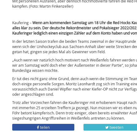
Mit personellen Ausfällen, aber dennoch hochmotivierte fahren die Red 
kämpfen. (Foto: Martin Finkenzeller)
Kaufering –
Wenn am kommenden Samstag um 18 Uhr die Red Hocks Kauferi
alles klar zu sein. Der deutsche Rekordmeister und Pokalsieger 2022/2023
Kauferinger lediglich einen einzigen Zähler auf dem Konto haben und vo
In der letzten Saison trafen die beiden Teams zweimal in der Hauptrunde d
wenn sich der Unihockeyclub aus Sachsen-Anhalt über weite Strecken der
getan hat, gingen sie jedes Mal als Gewinner vom Feld.
„Auch wenn wir natürlich hoch motiviert nach Weißenfels fahren werden 
wir am Samstag wohl doch eher der Außenseiter in dieser Partie“, so Joha
Bundesliga wissen möchte.
Er tut dies nicht ganz ohne Grund, denn auch wenn die Stimmung im Team 
doch einige personelle Sorgen. Moritz Leonhardt zog sich im Training ei
voraussichtlich auch Daniel Wipfler nach einer Kiefer-OP nicht zur Verfü
oder angeschlagen sind.
Trotz aller Vorzeichen fahren die Kauferinger mit erhobenem Haupt nach S
mit immerhin 25 erzielten Treffern ja gezeigt. Nun müssen wir es eben nur
Föhr betont kämpferisch. Denn trotz einiger, oben bereits erwähnter Ausfä
siegeshungrigen Angriffsreihen in Weißenfels antreten zu können.
teilen
tweeten