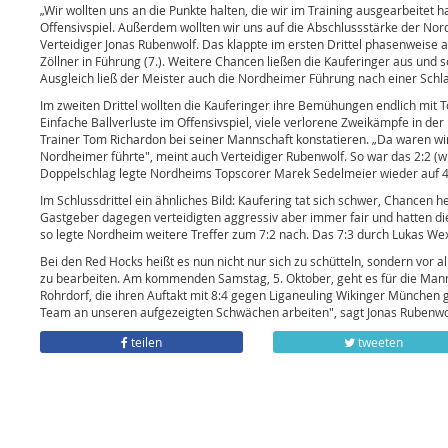
„Wir wollten uns an die Punkte halten, die wir im Training ausgearbeitet
Offensivspiel. Außerdem wollten wir uns auf die Abschlussstärke der Nor
Verteidiger Jonas Rubenwolf. Das klappte im ersten Drittel phasenweise
Zöllner in Führung (7.). Weitere Chancen ließen die Kauferinger aus und 
Ausgleich ließ der Meister auch die Nordheimer Führung nach einer Schla
Im zweiten Drittel wollten die Kauferinger ihre Bemühungen endlich mit 
Einfache Ballverluste im Offensivspiel, viele verlorene Zweikämpfe in d
Trainer Tom Richardon bei seiner Mannschaft konstatieren. „Da waren wir
Nordheimer führte", meint auch Verteidiger Rubenwolf. So war das 2:2 (
Doppelschlag legte Nordheims Topscorer Marek Sedelmeier wieder auf 4:
Im Schlussdrittel ein ähnliches Bild: Kaufering tat sich schwer, Chance
Gastgeber dagegen verteidigten aggressiv aber immer fair und hatten di
so legte Nordheim weitere Treffer zum 7:2 nach. Das 7:3 durch Lukas We
Bei den Red Hocks heißt es nun nicht nur sich zu schütteln, sondern vor 
zu bearbeiten. Am kommenden Samstag, 5. Oktober, geht es für die Man
Rohrdorf, die ihren Auftakt mit 8:4 gegen Liganeuling Wikinger München g
Team an unseren aufgezeigten Schwächen arbeiten", sagt Jonas Rubenwo
teilen
tweeten