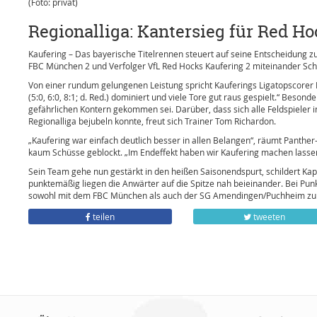
(Foto: privat)
Regionalliga: Kantersieg für Red Ho
Kaufering – Das bayerische Titelrennen steuert auf seine Entscheidung z
FBC München 2 und Verfolger VfL Red Hocks Kaufering 2 miteinander Schri
Von einer rundum gelungenen Leistung spricht Kauferings Ligatopscorer 
(5:0, 6:0, 8:1; d. Red.) dominiert und viele Tore gut raus gespielt.“ Bes
gefährlichen Kontern gekommen sei. Darüber, dass sich alle Feldspieler i
Regionalliga bejubeln konnte, freut sich Trainer Tom Richardon.
„Kaufering war einfach deutlich besser in allen Belangen“, räumt Panthe
kaum Schüsse geblockt. „Im Endeffekt haben wir Kaufering machen lassen
Sein Team gehe nun gestärkt in den heißen Saisonendspurt, schildert Kapit
punktemäßig liegen die Anwärter auf die Spitze nah beieinander. Bei Pun
sowohl mit dem FBC München als auch der SG Amendingen/Puchheim zu tun
teilen
tweeten