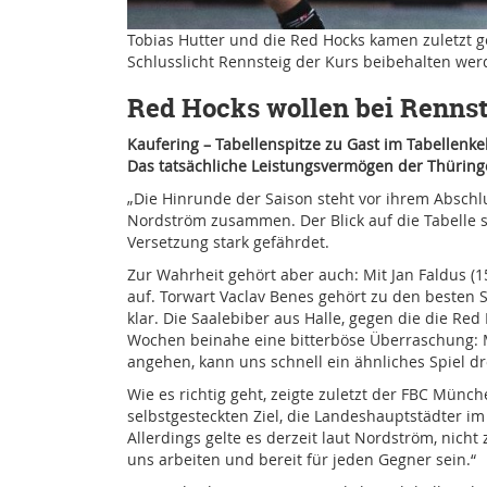
Tobias Hutter und die Red Hocks kamen zuletzt g
Schlusslicht Rennsteig der Kurs beibehalten werde
Red Hocks wollen bei Renns
Kaufering – Tabellenspitze zu Gast im Tabellenkel
Das tatsächliche Leistungsvermögen der Thüringer
„Die Hinrunde der Saison steht vor ihrem Abschl
Nordström zusammen. Der Blick auf die Tabelle st
Versetzung stark gefährdet.
Zur Wahrheit gehört aber auch: Mit Jan Faldus (1
auf. Torwart Vaclav Benes gehört zu den besten 
klar. Die Saalebiber aus Halle, gegen die die Re
Wochen beinahe eine bitterböse Überraschung: M
angehen, kann uns schnell ein ähnliches Spiel 
Wie es richtig geht, zeigte zuletzt der FBC Münc
selbstgesteckten Ziel, die Landeshauptstädter im 
Allerdings gelte es derzeit laut Nordström, nicht
uns arbeiten und bereit für jeden Gegner sein.“