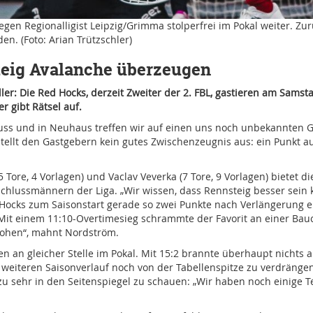
egen Regionalligist Leipzig/Grimma stolperfrei im Pokal weiter. Z
n. (Foto: Arian Trützschler)
teig Avalanche überzeugen
ler: Die Red Hocks, derzeit Zweiter der 2. FBL, gastieren am Samst
 gibt Rätsel auf.
uss und in Neuhaus treffen wir auf einen uns noch unbekannten Ge
ellt den Gastgebern kein gutes Zwischenzeugnis aus: ein Punkt au
5 Tore, 4 Vorlagen) und Vaclav Veverka (7 Tore, 9 Vorlagen) biete
Schlussmännern der Liga. „Wir wissen, dass Rennsteig besser sein 
d Hocks zum Saisonstart gerade so zwei Punkte nach Verlängerung e
it einem 11:10-Overtimesieg schrammte der Favorit an einer Bauc
drohen“, mahnt Nordström.
hen an gleicher Stelle im Pokal. Mit 15:2 brannte überhaupt nichts
weiteren Saisonverlauf noch von der Tabellenspitze zu verdrängen, 
 zu sehr in den Seitenspiegel zu schauen: „Wir haben noch einige Te