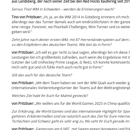
aus Landsberg, der nach seiner Zeit bei den Red Hocks Kaufering seit 2015
Servus Tino! WM in Schweden – werden da Erinnerungen wach?
Tino von Pritzbuer:
„Hi, ja, an die WM 2014 in Göteborg erinnere ich mich
allerdings war das Turnier damals auch am eindrücklichsten: In der ganz
eine riesige ‚Funzone‘, wo Floorball-Challenges, Mini-Turnier und so weit
geben wird.“
Zehn Jahre nach deiner ersten WM, mit 87 Herrenländerspielen auf dem Buck
zu den Eckpfeilern des deutschen Teams. Wie bist du in Form?
von Pritzbuer:
„Ich will es gar nicht zu laut sagen, allerdings bin ich di
Leistungen bin ich größtenteils zufrieden, auch wenn die Ergebnisse mit
(Letzter der Lidl Unihockey Prime League, d. Red.). Ich konnte kontinuie
mich sehr gut und ich fühle mich auch recht gut in Form.“
Gilt das auch für das deutsche Team?
von Pritzbuer:
„Mit dem Team haben wir seit der WM-Quali auch wieder gu
(internationales Vorbereitungsturnier der Teams auf den Weltranglistenplä
Welches Ziel habt Ihr Euch für Malmö gesteckt?
von Pritzbuer:
„Wir wollen uns für die World Games 2025 in China qualifiz
Zur Erklärung, die World Games sind das internationale Highlight für S
gehören. Erklärtermaßen sind sie natürlich auch das Ziel für Eure inter
Tschechien und Schweiz geht es sehr eng zu. Wo seht Ihr Euch gerade im
von Pritzbuer:
„Gemessen am 6 NFC, mit Siegen gegen Norwegen und Pole