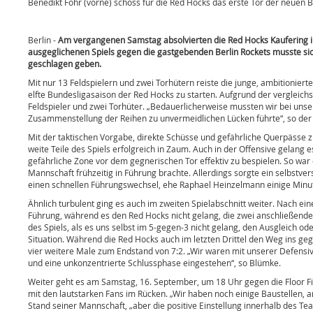
Benedikt Föhr (vorne) schoss für die Red Hocks das erste Tor der neuen B
Berlin -
Am vergangenen Samstag absolvierten die Red Hocks Kaufering ihr
ausgeglichenen Spiels gegen die gastgebenden Berlin Rockets musste sic
geschlagen geben.
Mit nur 13 Feldspielern und zwei Torhütern reiste die junge, ambitionie
elfte Bundesligasaison der Red Hocks zu starten. Aufgrund der vergleic
Feldspieler und zwei Torhüter. „Bedauerlicherweise mussten wir bei unse
Zusammenstellung der Reihen zu unvermeidlichen Lücken führte“, so der 
Mit der taktischen Vorgabe, direkte Schüsse und gefährliche Querpässe z
weite Teile des Spiels erfolgreich in Zaum. Auch in der Offensive gelang 
gefährliche Zone vor dem gegnerischen Tor effektiv zu bespielen. So war 
Mannschaft frühzeitig in Führung brachte. Allerdings sorgte ein selbstve
einen schnellen Führungswechsel, ehe Raphael Heinzelmann einige Minute
Ähnlich turbulent ging es auch im zweiten Spielabschnitt weiter. Nach ein
Führung, während es den Red Hocks nicht gelang, die zwei anschließenden
des Spiels, als es uns selbst im 5-gegen-3 nicht gelang, den Ausgleich o
Situation. Während die Red Hocks auch im letzten Drittel den Weg ins geg
vier weitere Male zum Endstand von 7:2. „Wir waren mit unserer Defensiv
und eine unkonzentrierte Schlussphase eingestehen“, so Blümke.
Weiter geht es am Samstag, 16. September, um 18 Uhr gegen die Floor F
mit den lautstarken Fans im Rücken. „Wir haben noch einige Baustellen, a
Stand seiner Mannschaft, „aber die positive Einstellung innerhalb des Te