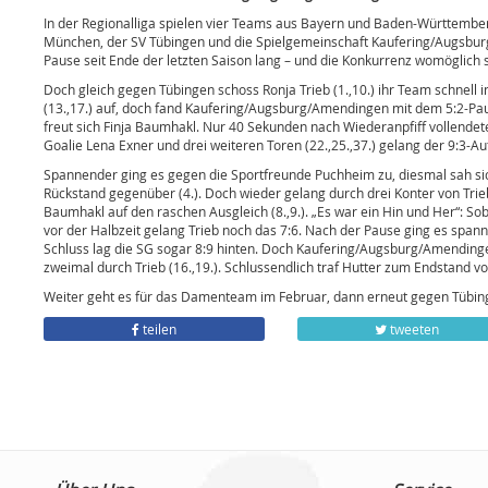
In der Regionalliga spielen vier Teams aus Bayern und Baden-Württembe
München, der SV Tübingen und die Spielgemeinschaft Kaufering/Augsburg
Pause seit Ende der letzten Saison lang – und die Konkurrenz womöglich
Doch gleich gegen Tübingen schoss Ronja Trieb (1.,10.) ihr Team schnell i
(13.,17.) auf, doch fand Kaufering/Augsburg/Amendingen mit dem 5:2-Pause
freut sich Finja Baumhakl. Nur 40 Sekunden nach Wiederanpfiff vollendet
Goalie Lena Exner und drei weiteren Toren (22.,25.,37.) gelang der 9:3-Au
Spannender ging es gegen die Sportfreunde Puchheim zu, diesmal sah si
Rückstand gegenüber (4.). Doch wieder gelang durch drei Konter von Trieb 
Baumhakl auf den raschen Ausgleich (8.,9.). „Es war ein Hin und Her“: Sob
vor der Halbzeit gelang Trieb noch das 7:6. Nach der Pause ging es span
Schluss lag die SG sogar 8:9 hinten. Doch Kaufering/Augsburg/Amending
zweimal durch Trieb (16.,19.). Schlussendlich traf Hutter zum Endstand vo
Weiter geht es für das Damenteam im Februar, dann erneut gegen Tübin
teilen
tweeten