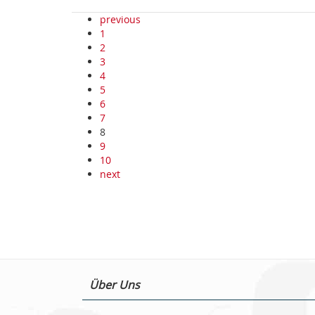
previous
1
2
3
4
5
6
7
8
9
10
next
Über Uns