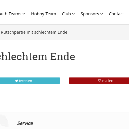
outh Teams
Hobby Team
Club
Sponsors
Contact
Rutschpartie mit schlechtem Ende
schlechtem Ende
tweeten
mailen
Service