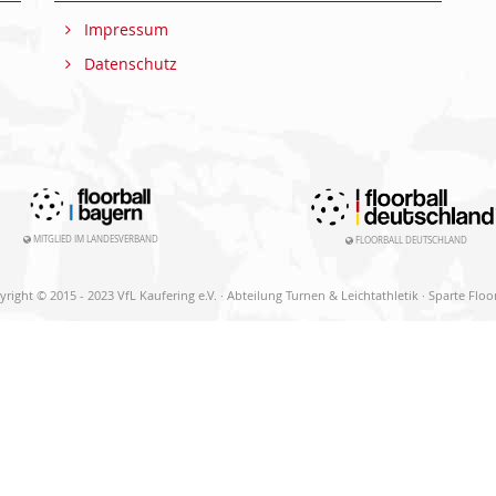
Impressum
Datenschutz
MITGLIED IM LANDESVERBAND
FLOORBALL DEUTSCHLAND
right © 2015 - 2023 VfL Kaufering e.V. · Abteilung Turnen & Leichtathletik · Sparte Floo